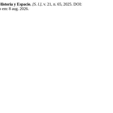
Historia y Espacio
,
[S. l.]
, v. 21, n. 65, 2025. DOI:
o em: 8 aug. 2026.