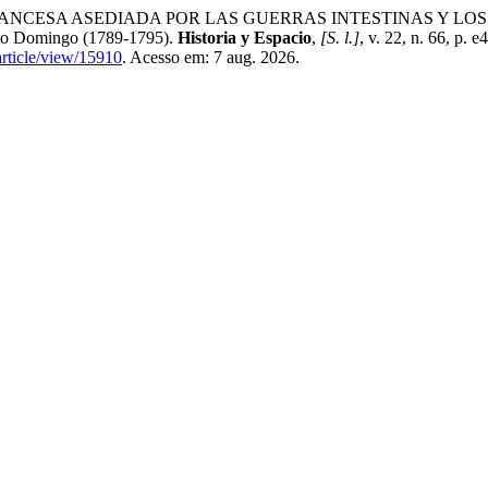
RANCESA ASEDIADA POR LAS GUERRAS INTESTINAS Y LOS CON
anto Domingo (1789-1795).
Historia y Espacio
,
[S. l.]
, v. 22, n. 66, p.
article/view/15910
. Acesso em: 7 aug. 2026.