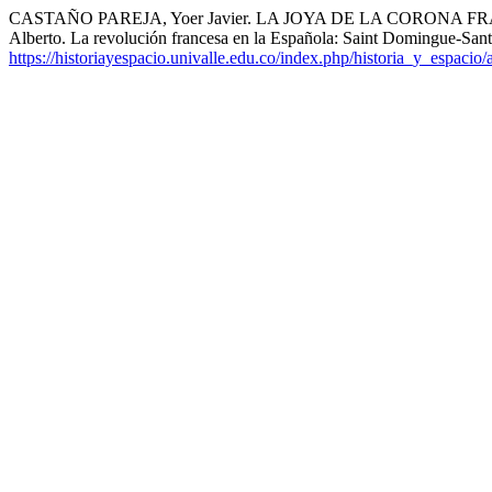
CASTAÑO PAREJA, Yoer Javier. LA JOYA DE LA CORONA F
Alberto. La revolución francesa en la Española: Saint Domingue-S
https://historiayespacio.univalle.edu.co/index.php/historia_y_espacio/