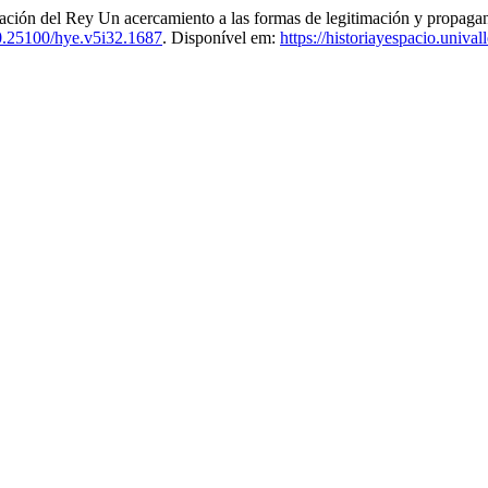
el Rey Un acercamiento a las formas de legitimación y propaganda d
0.25100/hye.v5i32.1687
. Disponível em:
https://historiayespacio.univa