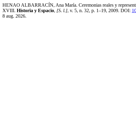
HENAO ALBARRACÍN, Ana María. Ceremonias reales y representación d
XVIII.
Historia y Espacio
,
[S. l.]
, v. 5, n. 32, p. 1–19, 2009. DOI:
1
8 aug. 2026.