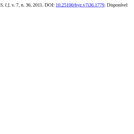
[S. l.]
, v. 7, n. 36, 2011. DOI:
10.25100/hye.v7i36.1779
. Disponível