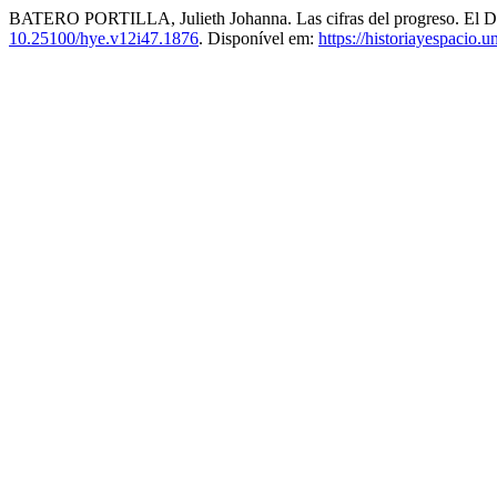
BATERO PORTILLA, Julieth Johanna. Las cifras del progreso. El Dep
10.25100/hye.v12i47.1876
. Disponível em:
https://historiayespacio.