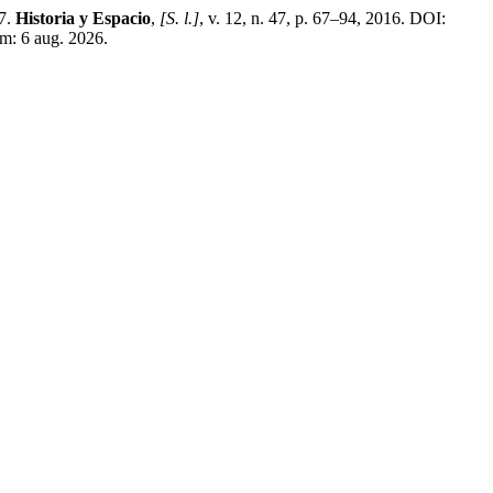
17.
Historia y Espacio
,
[S. l.]
, v. 12, n. 47, p. 67–94, 2016. DOI:
em: 6 aug. 2026.