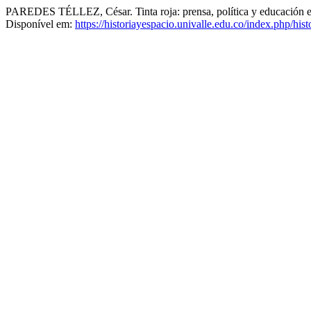
PAREDES TÉLLEZ, César. Tinta roja: prensa, política y educación e
Disponível em:
https://historiayespacio.univalle.edu.co/index.php/his