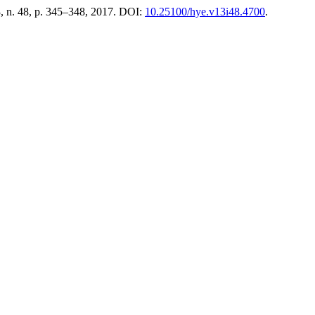
13, n. 48, p. 345–348, 2017. DOI:
10.25100/hye.v13i48.4700
.