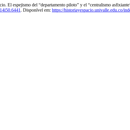
pejismo del “departamento piloto” y el “centralismo asfixiante” d
14i50.6441
. Disponível em:
https://historiayespacio.univalle.edu.co/in