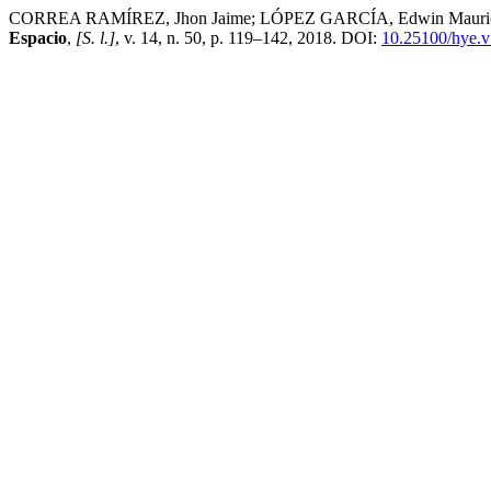
CORREA RAMÍREZ, Jhon Jaime; LÓPEZ GARCÍA, Edwin Mauricio. El es
Espacio
,
[S. l.]
, v. 14, n. 50, p. 119–142, 2018. DOI:
10.25100/hye.v