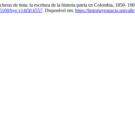
eras de tinta: la escritura de la historia patria en Colombia, 1850- 1
5100/hye.v14i50.6557
. Disponível em:
https://historiayespacio.unival