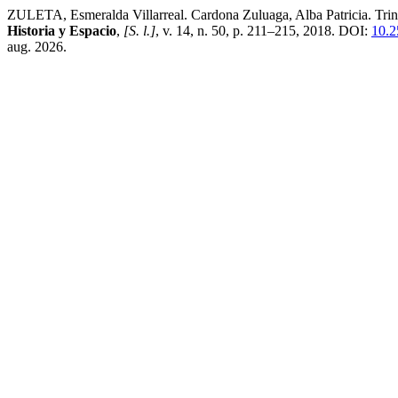
ZULETA, Esmeralda Villarreal. Cardona Zuluaga, Alba Patricia. Trinch
Historia y Espacio
,
[S. l.]
, v. 14, n. 50, p. 211–215, 2018. DOI:
10.2
aug. 2026.