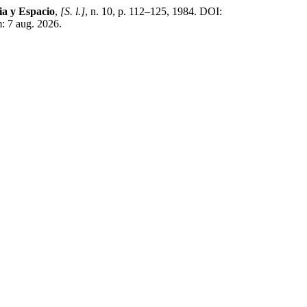
ia y Espacio
,
[S. l.]
, n. 10, p. 112–125, 1984. DOI:
: 7 aug. 2026.