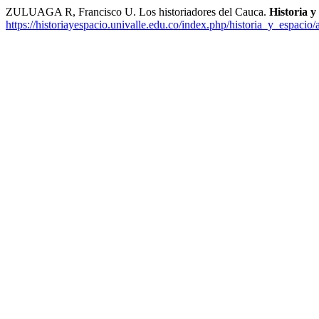
ZULUAGA R, Francisco U. Los historiadores del Cauca.
Historia y
https://historiayespacio.univalle.edu.co/index.php/historia_y_espacio/