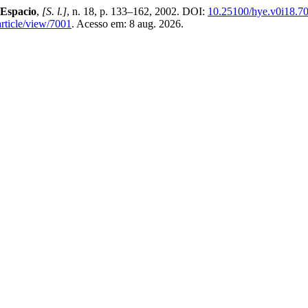
 Espacio
,
[S. l.]
, n. 18, p. 133–162, 2002. DOI:
10.25100/hye.v0i18.7
article/view/7001
. Acesso em: 8 aug. 2026.