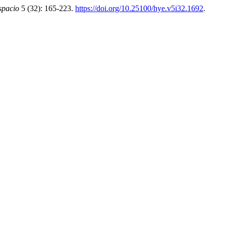
spacio
5 (32): 165-223.
https://doi.org/10.25100/hye.v5i32.1692
.