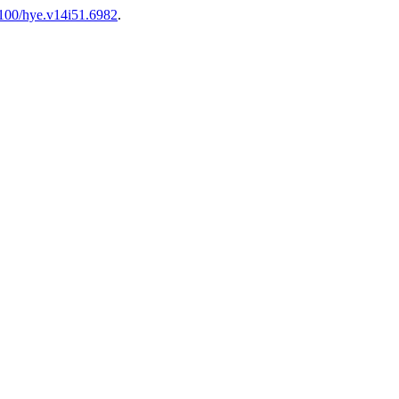
25100/hye.v14i51.6982
.