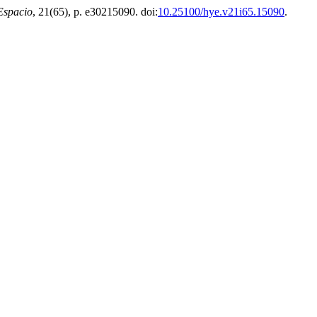
 Espacio
, 21(65), p. e30215090. doi:
10.25100/hye.v21i65.15090
.