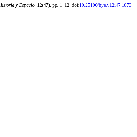
Historia y Espacio
, 12(47), pp. 1–12. doi:
10.25100/hye.v12i47.1873
.