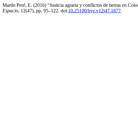
Martín Peré, E. (2016) “Justicia agraria y conflictos de tierras en Co
Espacio
, 12(47), pp. 95–122. doi:
10.25100/hye.v12i47.1877
.