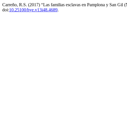
Carreño, R.S. (2017) “Las familias esclavas en Pamplona y San Gil
doi:
10.25100/hye.v13i48.4689
.