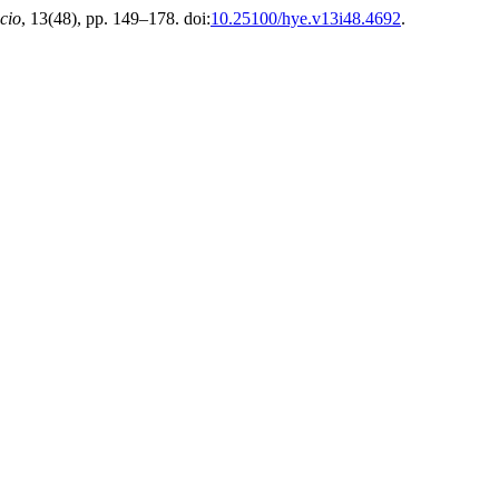
cio
, 13(48), pp. 149–178. doi:
10.25100/hye.v13i48.4692
.