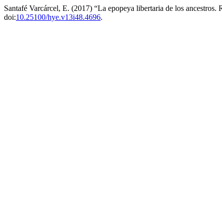
Santafé Varcárcel, E. (2017) “La epopeya libertaria de los ancestros.
doi:
10.25100/hye.v13i48.4696
.