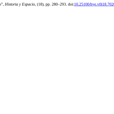
o”,
Historia y Espacio
, (18), pp. 280–293. doi:
10.25100/hye.v0i18.702