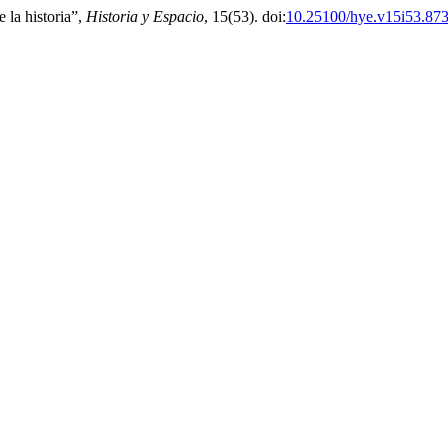
 la historia”,
Historia y Espacio
, 15(53). doi:
10.25100/hye.v15i53.87