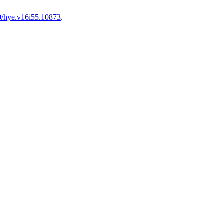
0/hye.v16i55.10873
.