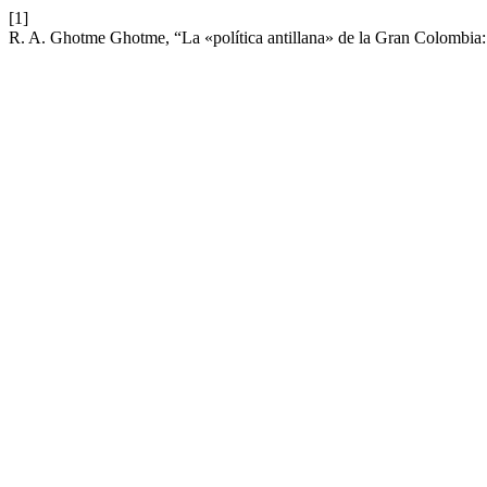
[1]
R. A. Ghotme Ghotme, “La «política antillana» de la Gran Colombia: i