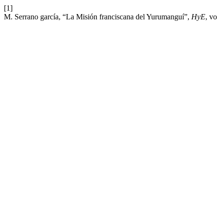
[1]
M. Serrano garcía, “La Misión franciscana del Yurumanguí”,
HyE
, v