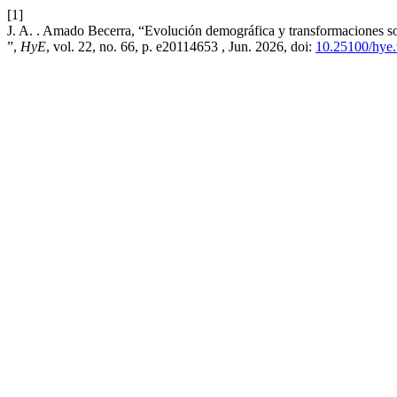
[1]
J. A. . Amado Becerra, “Evolución demográfica y transformaciones so
”,
HyE
, vol. 22, no. 66, p. e20114653 , Jun. 2026, doi:
10.25100/hye