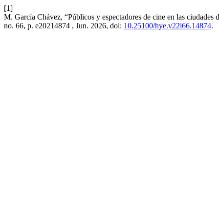
[1]
M. García Chávez, “Públicos y espectadores de cine en las ciudades
no. 66, p. e20214874 , Jun. 2026, doi:
10.25100/hye.v22i66.14874
.