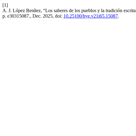
[1]
A. J. López Benítez, “Los saberes de los pueblos y la tradición escrit
p. e30315087., Dec. 2025, doi:
10.25100/hye.v21i65.15087
.