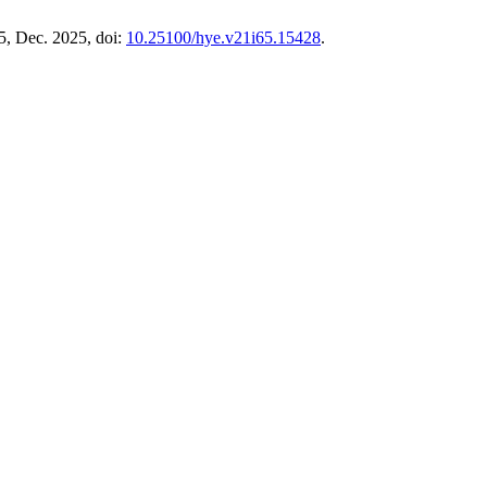
65, Dec. 2025, doi:
10.25100/hye.v21i65.15428
.