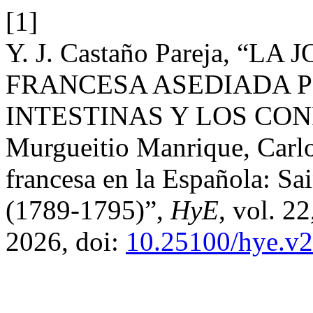
[1]
Y. J. Castaño Pareja, “
FRANCESA ASEDIADA 
INTESTINAS Y LOS CON
Murgueitio Manrique, Carlo
francesa en la Española: 
(1789-1795)”,
HyE
, vol. 2
2026, doi:
10.25100/hye.v