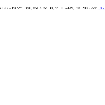
so 1960- 1965*”,
HyE
, vol. 4, no. 30, pp. 115–149, Jun. 2008, doi:
10.2