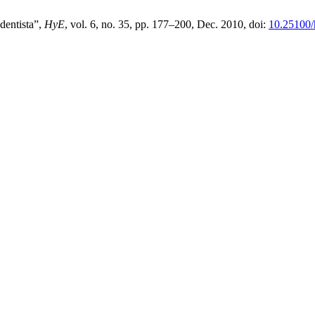
dentista”,
HyE
, vol. 6, no. 35, pp. 177–200, Dec. 2010, doi:
10.25100/