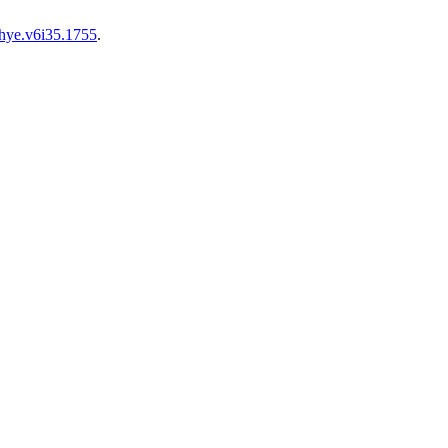
hye.v6i35.1755
.