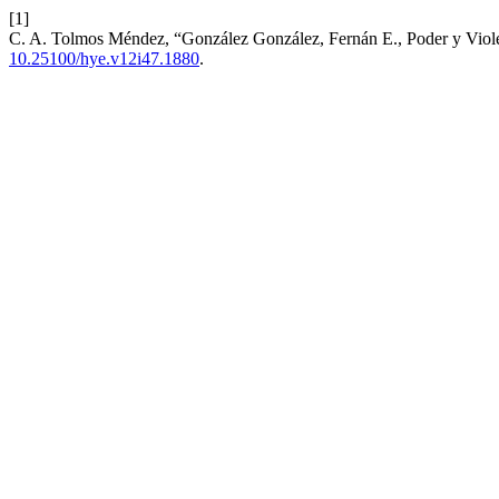
[1]
C. A. Tolmos Méndez, “González González, Fernán E., Poder y Viol
10.25100/hye.v12i47.1880
.