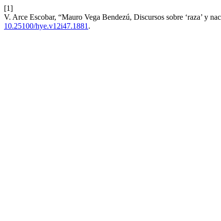
[1]
V. Arce Escobar, “Mauro Vega Bendezú, Discursos sobre ‘raza’ y n
10.25100/hye.v12i47.1881
.