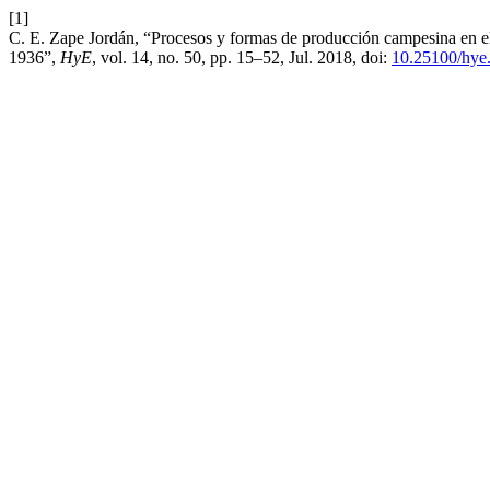
[1]
C. E. Zape Jordán, “Procesos y formas de producción campesina en el
1936”,
HyE
, vol. 14, no. 50, pp. 15–52, Jul. 2018, doi:
10.25100/hye