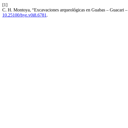
[1]
C. H. Montoya, “Excavaciones arqueológicas en Guabas – Guacari –
10.25100/hye.v0i8.6781
.