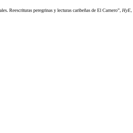
es. Reescrituras peregrinas y lecturas caribeñas de El Carnero”,
HyE
,