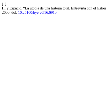
[1]
H. y Espacio, “La utopía de una historia total. Entrevista con el hist
2000, doi:
10.25100/hye.v0i16.6910
.