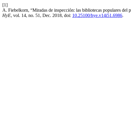
[1]
A. Fiebelkorn, “Miradas de inspección: las bibliotecas populares del 
HyE
, vol. 14, no. 51, Dec. 2018, doi:
10.25100/hye.v14i51.6986
.