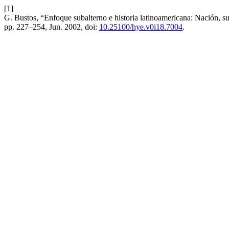
[1]
G. Bustos, “Enfoque subalterno e historia latinoamericana: Nación, su
pp. 227–254, Jun. 2002, doi:
10.25100/hye.v0i18.7004
.