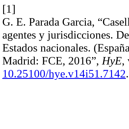
[1]
G. E. Parada Garcia, “Casell
agentes y jurisdicciones. D
Estados nacionales. (Españ
Madrid: FCE, 2016”,
HyE
,
10.25100/hye.v14i51.7142
.