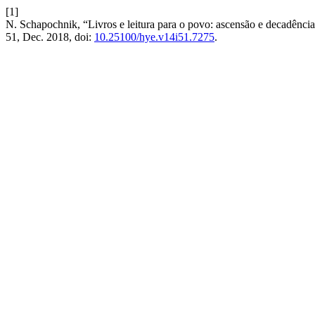
[1]
N. Schapochnik, “Livros e leitura para o povo: ascensão e decadência
51, Dec. 2018, doi:
10.25100/hye.v14i51.7275
.