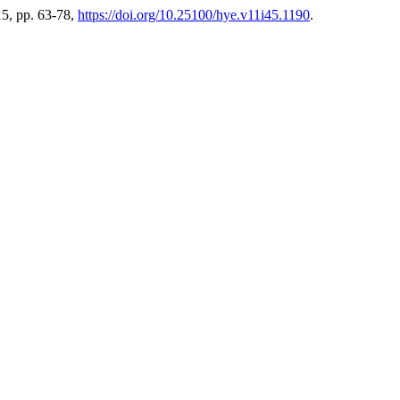
15, pp. 63-78,
https://doi.org/10.25100/hye.v11i45.1190
.