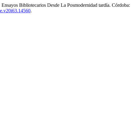
. Ensayos Bibliotecarios Desde La Posmodernidad tardía. Córdoba:
hye.v20i63.14560
.