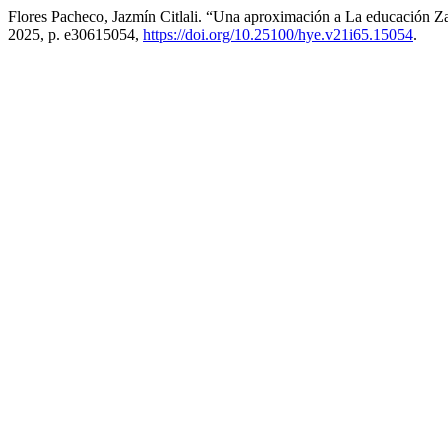
Flores Pacheco, Jazmín Citlali. “Una aproximación a La educación 
2025, p. e30615054,
https://doi.org/10.25100/hye.v21i65.15054
.