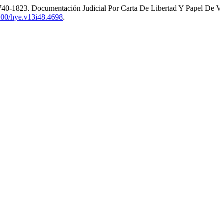
740-1823. Documentación Judicial Por Carta De Libertad Y Papel De Ven
5100/hye.v13i48.4698
.