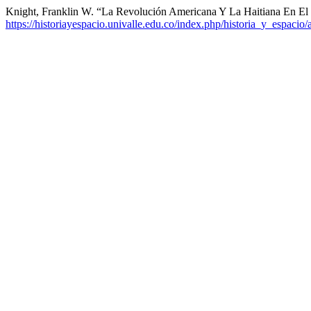
Knight, Franklin W. “La Revolución Americana Y La Haitiana En E
https://historiayespacio.univalle.edu.co/index.php/historia_y_espacio/