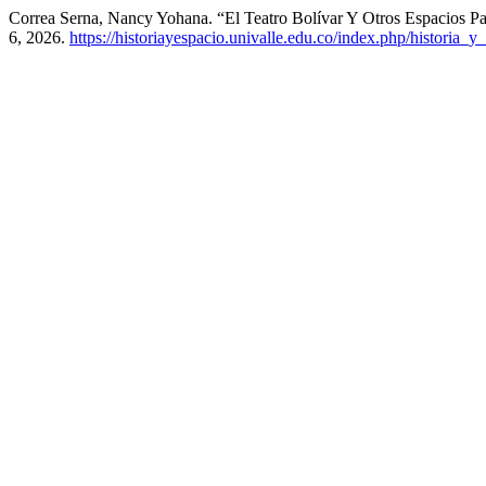
Correa Serna, Nancy Yohana. “El Teatro Bolívar Y Otros Espacios P
6, 2026.
https://historiayespacio.univalle.edu.co/index.php/historia_y