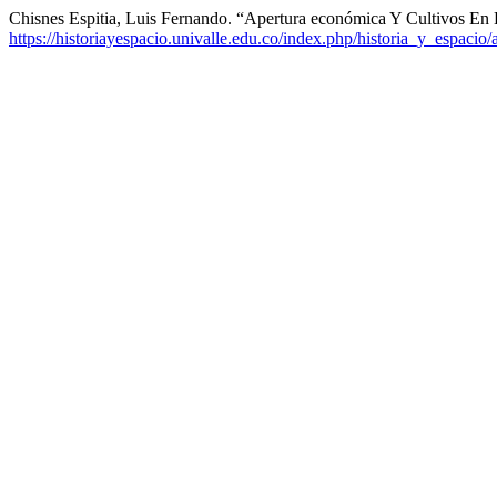
Chisnes Espitia, Luis Fernando. “Apertura económica Y Cultivos E
https://historiayespacio.univalle.edu.co/index.php/historia_y_espacio/