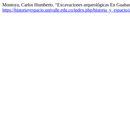
Montoya, Carlos Humberto. “Excavaciones arqueológicas En Guabas
https://historiayespacio.univalle.edu.co/index.php/historia_y_espacio/