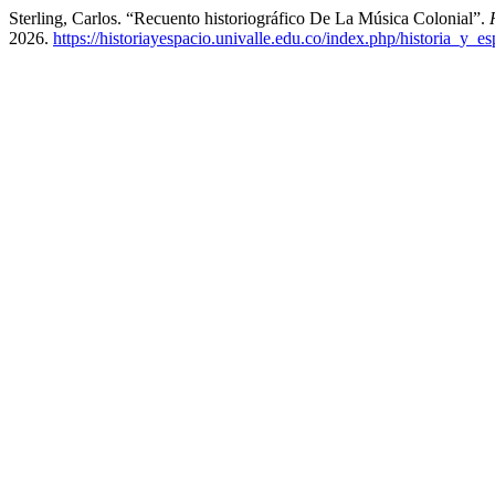
Sterling, Carlos. “Recuento historiográfico De La Música Colonial”.
2026.
https://historiayespacio.univalle.edu.co/index.php/historia_y_e