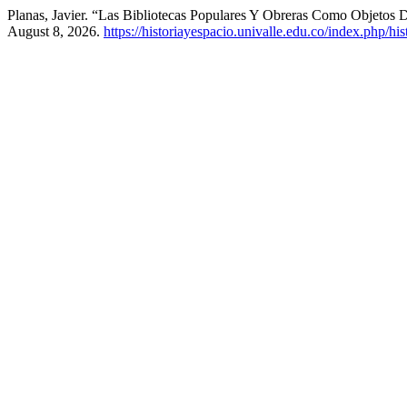
Planas, Javier. “Las Bibliotecas Populares Y Obreras Como Objetos 
August 8, 2026.
https://historiayespacio.univalle.edu.co/index.php/hi