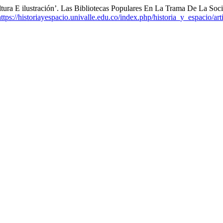
ultura E ilustración’. Las Bibliotecas Populares En La Trama De La S
https://historiayespacio.univalle.edu.co/index.php/historia_y_espacio/ar